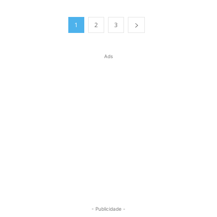
1
2
3
Ads
- Publicidade -