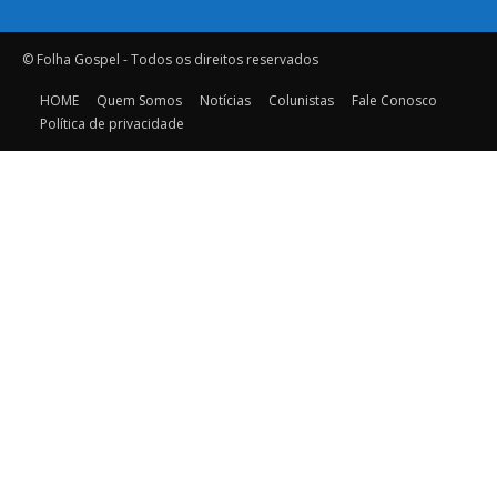
© Folha Gospel - Todos os direitos reservados
HOME
Quem Somos
Notícias
Colunistas
Fale Conosco
Política de privacidade