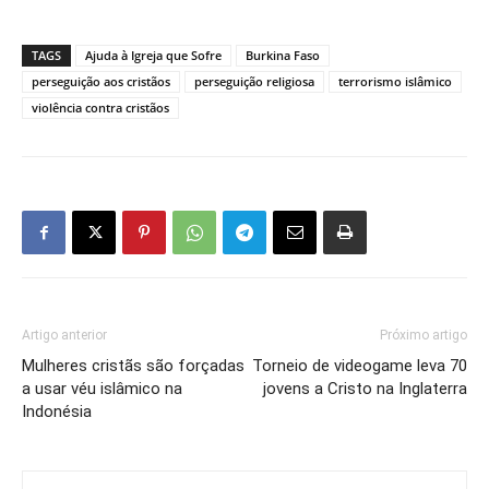
TAGS
Ajuda à Igreja que Sofre
Burkina Faso
perseguição aos cristãos
perseguição religiosa
terrorismo islâmico
violência contra cristãos
Artigo anterior
Próximo artigo
Mulheres cristãs são forçadas
Torneio de videogame leva 70
a usar véu islâmico na
jovens a Cristo na Inglaterra
Indonésia