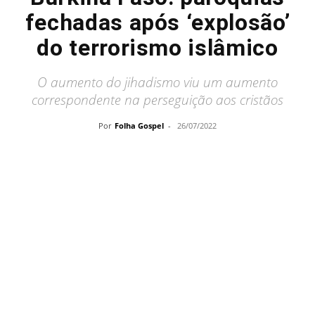
fechadas após ‘explosão’
do terrorismo islâmico
O aumento do jihadismo viu um aumento
correspondente na perseguição aos cristãos
Por
Folha Gospel
-
26/07/2022