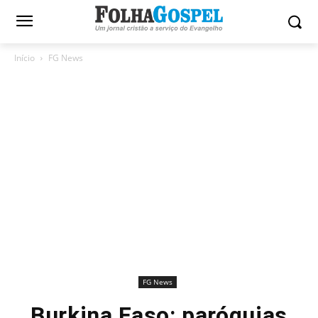
Início
FG News
FG News
Burkina Faso: paróquias