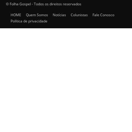
© Folha Gospel - Todos os direitos reservados
HOME
Quem Somos
Notícias
Colunistas
Fale Conosco
Política de privacidade