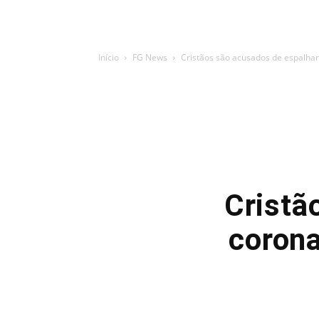
Início
FG News
Cristãos são acusados ​​de espalh
Cristã
coron