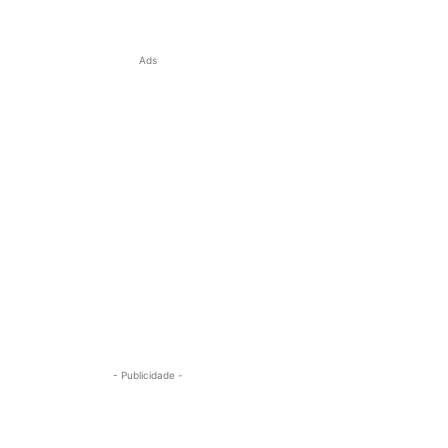
Ads
- Publicidade -