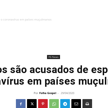
ar o coronavírus em países muçulmanos
FG News
os são acusados ​​de esp
avírus em países muçu
Por
Folha Gospel
-
29/04/2020