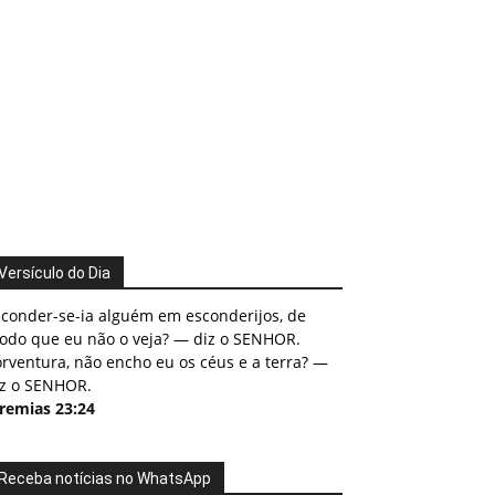
Versículo do Dia
sconder-se-ia alguém em esconderijos, de
odo que eu não o veja? — diz o SENHOR.
rventura, não encho eu os céus e a terra? —
iz o SENHOR.
eremias 23:24
Receba notícias no WhatsApp