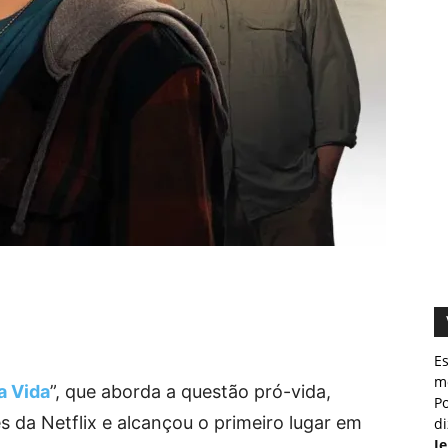
E
m
a Vida
”, que aborda a questão pró-vida,
Po
es da Netflix e alcançou o primeiro lugar em
d
J