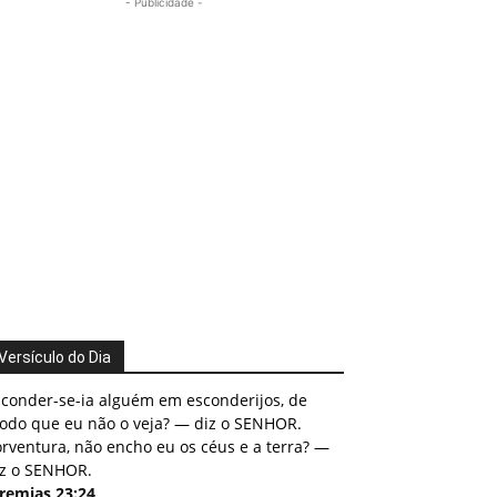
- Publicidade -
Versículo do Dia
sconder-se-ia alguém em esconderijos, de
odo que eu não o veja? — diz o SENHOR.
rventura, não encho eu os céus e a terra? —
iz o SENHOR.
eremias 23:24