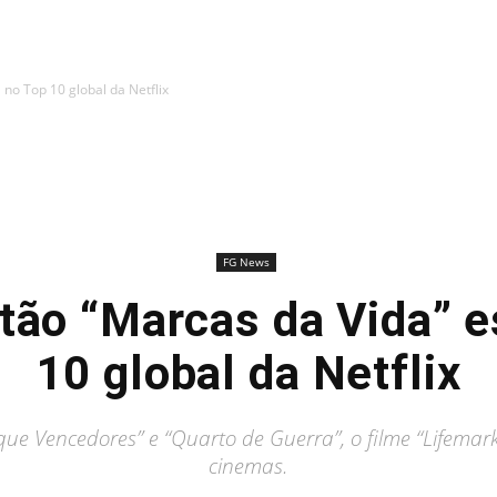
 no Top 10 global da Netflix
FG News
stão “Marcas da Vida” e
10 global da Netflix
e Vencedores” e “Quarto de Guerra”, o filme “Lifemark
cinemas.