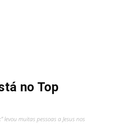
stá no Top
” levou muitas pessoas a Jesus nos