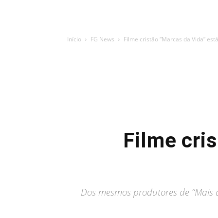
Início
FG News
Filme cristão “Marcas da Vida” está
Filme cri
Dos mesmos produtores de “Mais qu