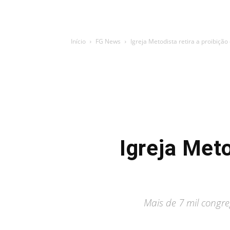
Início
FG News
Igreja Metodista retira a proibiçã
Igreja Meto
Mais de 7 mil congr