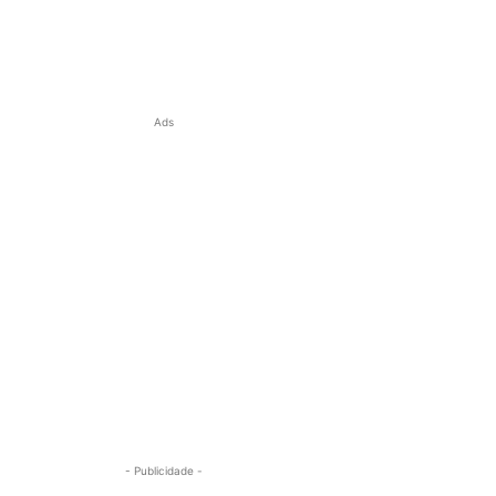
Ads
- Publicidade -