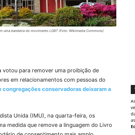
com uma bandeira do movimento LGBT (Foto: Wikimedia Commons)
a votou para remover uma proibição de
ores em relacionamentos com pessoas do
e congregações conservadoras deixaram a
A
v
d
ista Unida (IMU), na quarta-feira, os
as
a medida que remove a linguagem do Livro
Ec
endário de consentimento mais amplo,