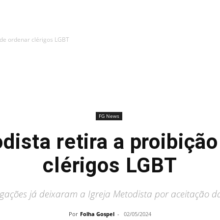
o de ordenar clérigos LGBT
FG News
dista retira a proibiçã
clérigos LGBT
egações já deixaram a Igreja Metodista por aceitação 
Por
Folha Gospel
-
02/05/2024