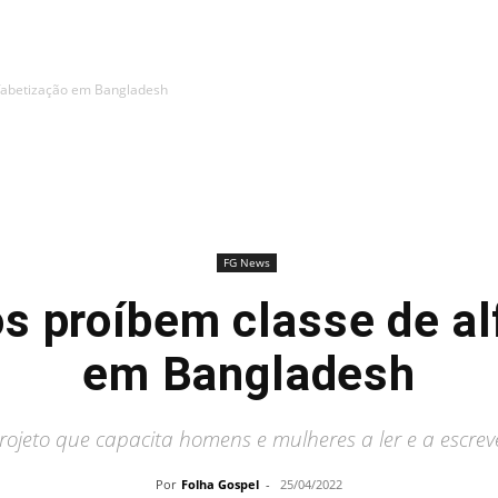
fabetização em Bangladesh
FG News
 proíbem classe de al
em Bangladesh
rojeto que capacita homens e mulheres a ler e a escrev
Por
Folha Gospel
-
25/04/2022