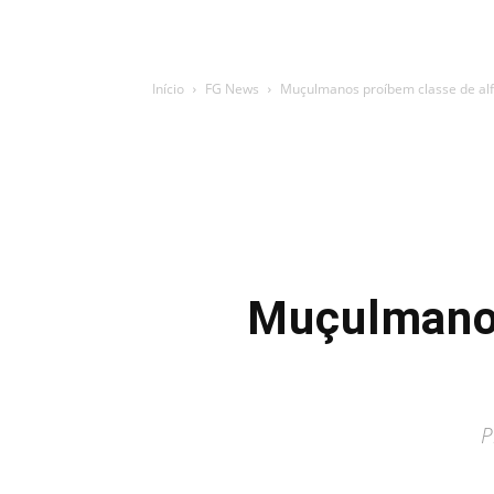
Início
FG News
Muçulmanos proíbem classe de al
Muçulmanos
P