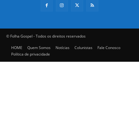
© Folha Gospel - Todos os direitos reservados
HOME
Quem Somos
Notícias
Colunistas
Fale Conosco
Política de privacidade