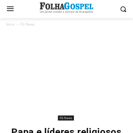
Início
FG News
FG News
Papa e líderes religiosos