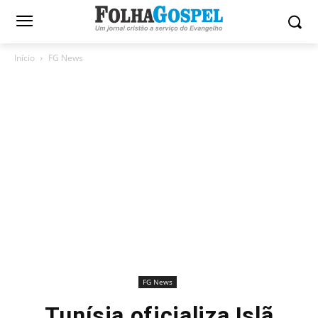
Início
FG News
FG News
Tunísia oficializa Islã