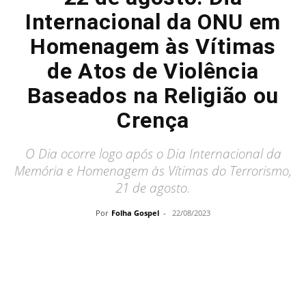
Internacional da ONU em
Homenagem às Vítimas
de Atos de Violência
Baseados na Religião ou
Crença
O Dia ocorre logo após o Dia Internacional da
Memória e Homenagem às Vítimas do Terrorismo,
21 de agosto.
Por
Folha Gospel
-
22/08/2023