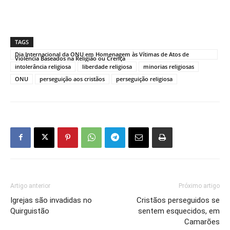
TAGS
Dia Internacional da ONU em Homenagem às Vítimas de Atos de
Violência Baseados na Religião ou Crença
intolerância religiosa
liberdade religiosa
minorias religiosas
ONU
perseguição aos cristãos
perseguição religiosa
Artigo anterior
Próximo artigo
Igrejas são invadidas no
Cristãos perseguidos se
Quirguistão
sentem esquecidos, em
Camarões