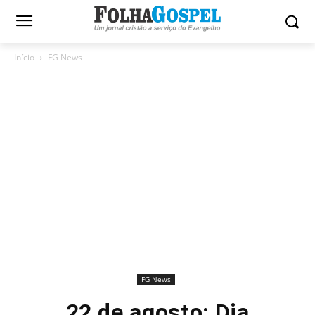
Início
FG News
FG News
22 de agosto: Dia