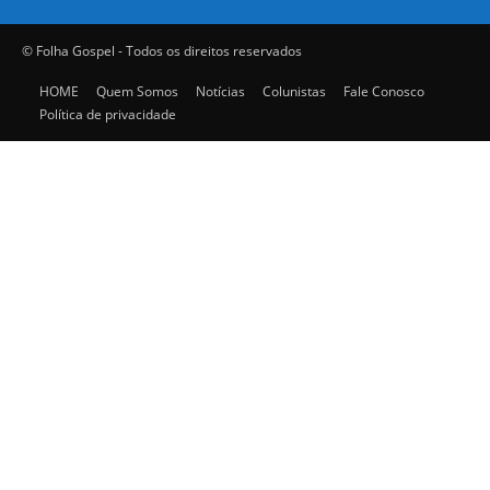
© Folha Gospel - Todos os direitos reservados
HOME
Quem Somos
Notícias
Colunistas
Fale Conosco
Política de privacidade