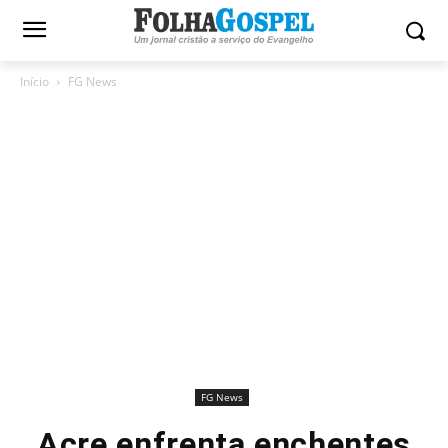
Início
FG News
FG News
Acre enfrenta enchentes