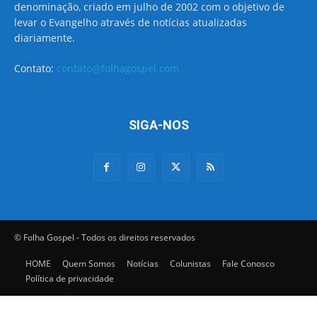
denominação, criado em julho de 2002 com o objetivo de
levar o Evangelho através de notícias atualizadas
diariamente.
Contato:
contato@folhagospel.com
SIGA-NOS
© Folha Gospel - Todos os direitos reservados
HOME
Quem Somos
Notícias
Colunistas
Fale Conosco
Política de privacidade