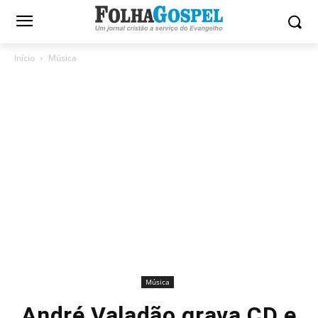
Início
Música
Música
André Valadão grava CD e