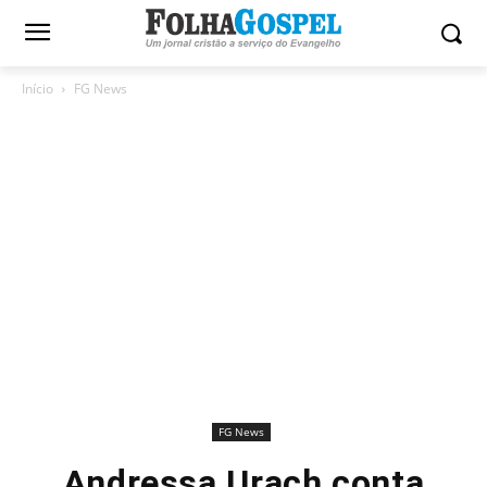
Início
FG News
FG News
Andressa Urach conta