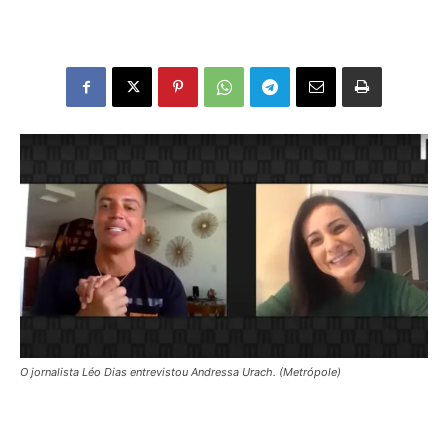
O jornalista Léo Dias entrevistou Andressa Urach. (Metrópole)