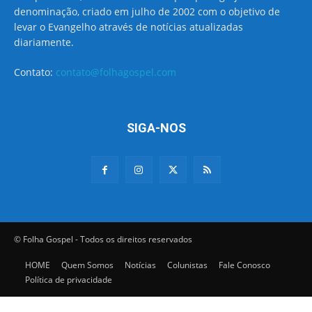
denominação, criado em julho de 2002 com o objetivo de
levar o Evangelho através de notícias atualizadas
diariamente.
Contato:
contato@folhagospel.com
SIGA-NOS
© Folha Gospel - Todos os direitos reservados
HOME
Quem Somos
Notícias
Colunistas
Fale Conosco
Política de privacidade