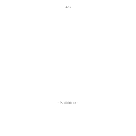
Ads
- Publicidade -