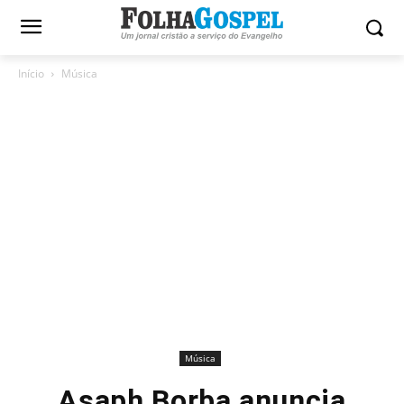
Início
Música
Música
Asaph Borba anuncia