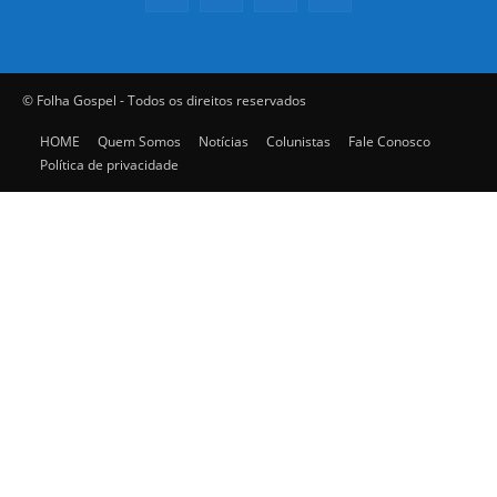
© Folha Gospel - Todos os direitos reservados
HOME
Quem Somos
Notícias
Colunistas
Fale Conosco
Política de privacidade