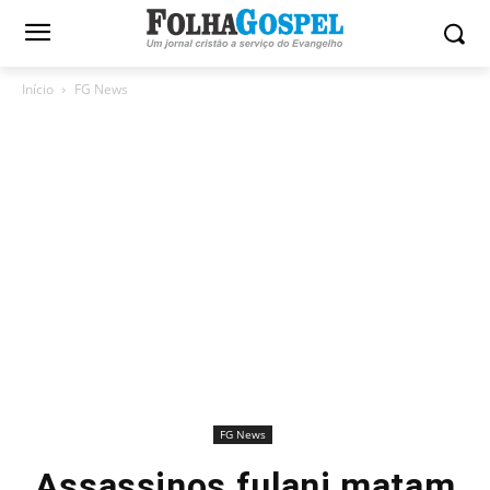
Início
FG News
FG News
Assassinos fulani matam