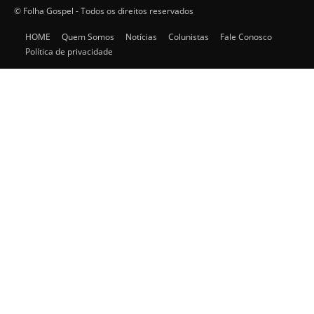
© Folha Gospel - Todos os direitos reservados
HOME
Quem Somos
Notícias
Colunistas
Fale Conosco
Política de privacidade