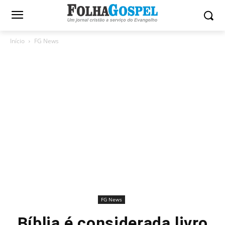
Início
FG News
FG News
Bíblia é considerada livro