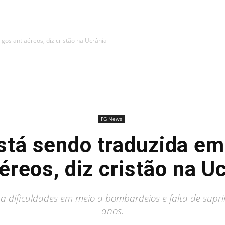
igos antiaéreos, diz cristão na Ucrânia
FG News
está sendo traduzida em
éreos, diz cristão na U
ta dificuldades em meio a bombardeios e falta de sup
anos.