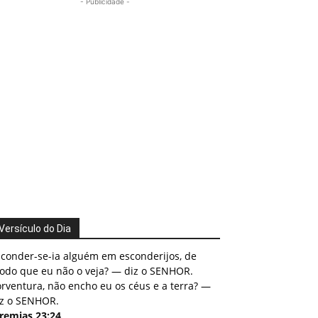
- Publicidade -
Versículo do Dia
sconder-se-ia alguém em esconderijos, de
odo que eu não o veja? — diz o SENHOR.
rventura, não encho eu os céus e a terra? —
iz o SENHOR.
eremias 23:24