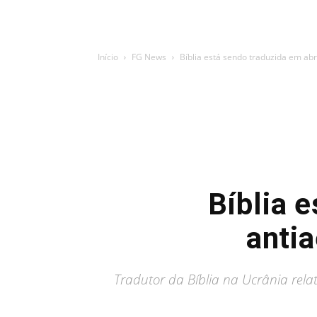
Início
FG News
Bíblia está sendo traduzida em abr
Bíblia 
antia
Tradutor da Bíblia na Ucrânia rela