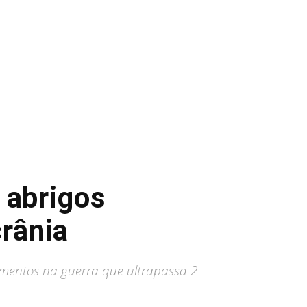
 abrigos
crânia
rimentos na guerra que ultrapassa 2