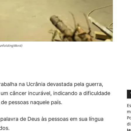
 unfoldingWord)
trabalha na Ucrânia devastada pela guerra,
um câncer incurável, indicando a dificuldade
 de pessoas naquele país.
E
m
Po
a palavra de Deus às pessoas em sua língua
d
dos.
J