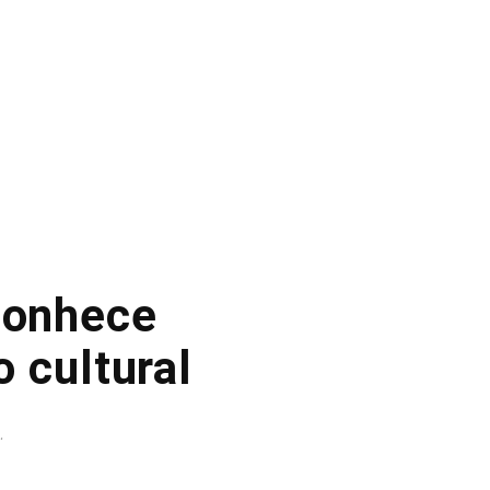
conhece
 cultural
.