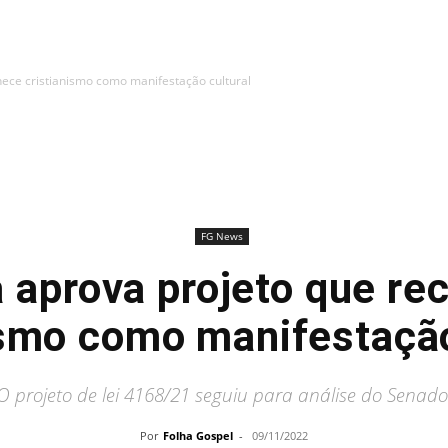
ece cristianismo como manifestação cultural
FG News
 aprova projeto que re
ismo como manifestação
O projeto de lei 4168/21 seguiu para análise do Senado
Por
Folha Gospel
-
09/11/2022