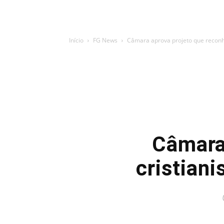
Início
FG News
Câmara aprova projeto que reconh
Câmara
cristian