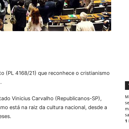
to (PL 4168/21) que reconhece o cristianismo
.
M
tado Vinicius Carvalho (Republicanos-SP),
s
ismo está na raiz da cultura nacional, desde a
ma
sa
eses.
1