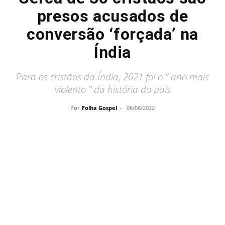
presos acusados de
conversão ‘forçada’ na
Índia
Para os cristãos da Índia, 2021 foi o “ ano mais
violento ” da história do país
Por
Folha Gospel
-
06/06/2022