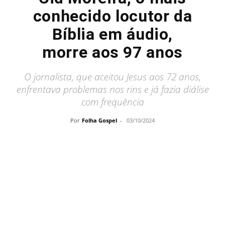
conhecido locutor da
Bíblia em áudio,
morre aos 97 anos
O jornalista, que aceitou Jesus aos 72 anos,
enfrentava problemas nos rins e já fazia diálise
com frequência
Por
Folha Gospel
-
03/10/2024