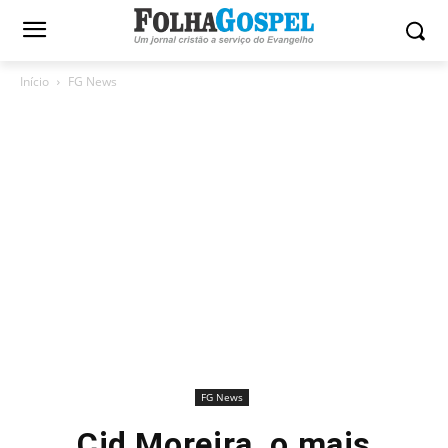
Início
FG News
FG News
Cid Moreira, o mais