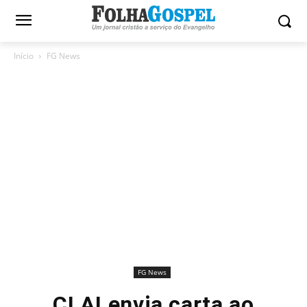
Início
FG News
FG News
CLAI envia carta ao