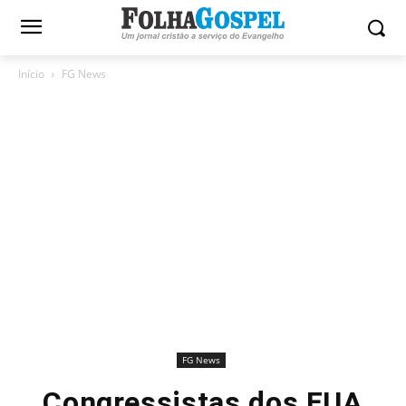
Início
FG News
FG News
Congressistas dos EUA