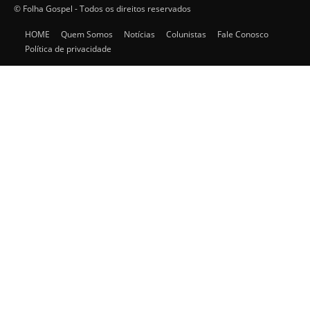
© Folha Gospel - Todos os direitos reservados
HOME
Quem Somos
Notícias
Colunistas
Fale Conosco
Política de privacidade