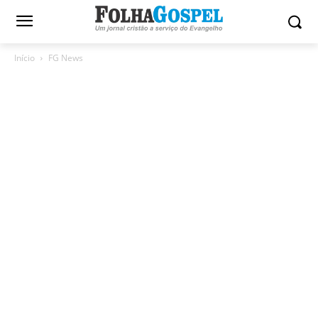
Início
FG News