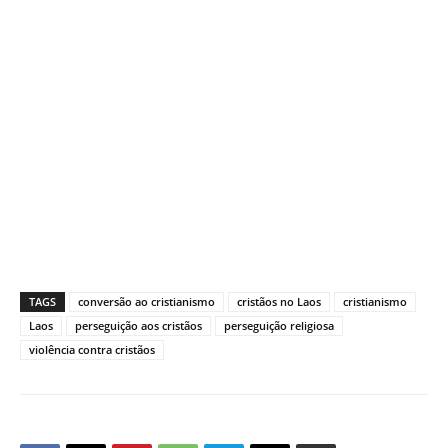
TAGS
conversão ao cristianismo
cristãos no Laos
cristianismo
Laos
perseguição aos cristãos
perseguição religiosa
violência contra cristãos