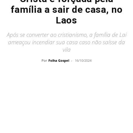
família a sair de casa, no
Laos
Após se converter ao cristianismo, a família de Lai
ameaçou incendiar sua casa caso não saísse da
vila
Por
Folha Gospel
-
16/10/2024