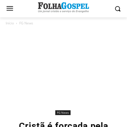
Início
FG News
FG News
Cristã é forçada pela