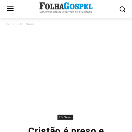
Início
FG News
FG News
Cristão é preso e