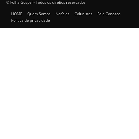
© Folha Gospel - Todos os direitos reservados
HOME
Quem Somos
Notícias
Colunistas
Fale Conosco
Política de privacidade