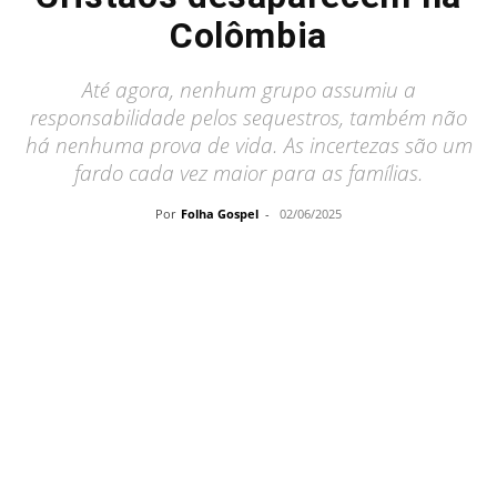
Colômbia
Até agora, nenhum grupo assumiu a
responsabilidade pelos sequestros, também não
há nenhuma prova de vida. As incertezas são um
fardo cada vez maior para as famílias.
Por
Folha Gospel
-
02/06/2025