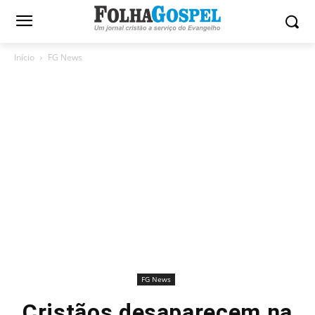
Início
FG News
FG News
Cristãos desaparecem na