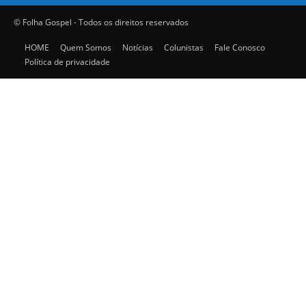
© Folha Gospel - Todos os direitos reservados
HOME
Quem Somos
Notícias
Colunistas
Fale Conosco
Política de privacidade