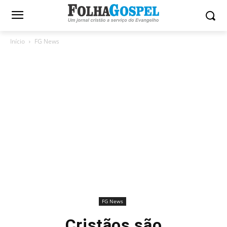
Início
FG News
FG News
Cristãos são