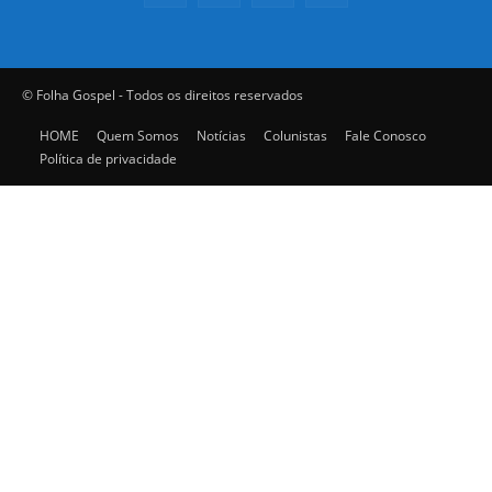
© Folha Gospel - Todos os direitos reservados
HOME
Quem Somos
Notícias
Colunistas
Fale Conosco
Política de privacidade