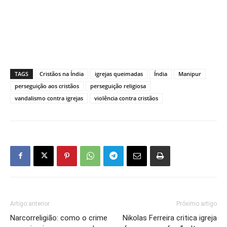
TAGS
Cristãos na Índia
igrejas queimadas
Índia
Manipur
perseguição aos cristãos
perseguição religiosa
vandalismo contra igrejas
violência contra cristãos
Artigo anterior
Próximo artigo
Narcorreligião: como o crime
Nikolas Ferreira critica igreja