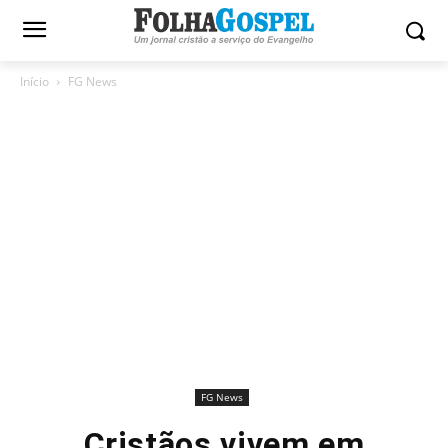
Início
FG News
FG News
Cristãos vivem em