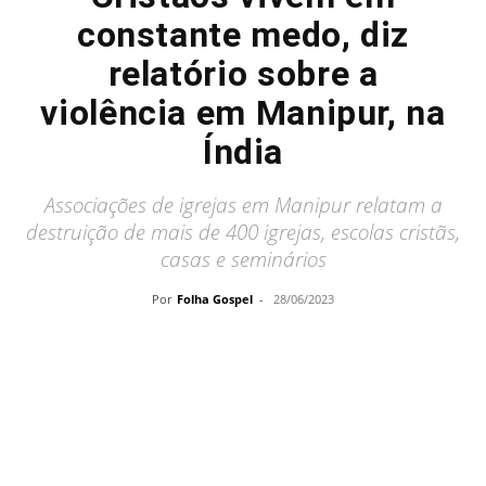
constante medo, diz
relatório sobre a
violência em Manipur, na
Índia
Associações de igrejas em Manipur relatam a
destruição de mais de 400 igrejas, escolas cristãs,
casas e seminários
Por
Folha Gospel
-
28/06/2023