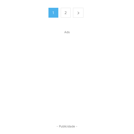
1
2
Ads
- Publicidade -