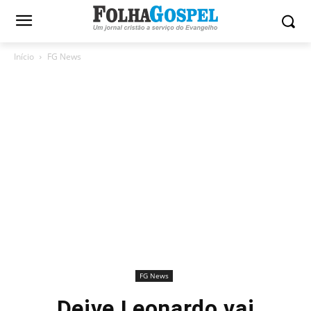
Início
FG News
FG News
Deive Leonardo vai