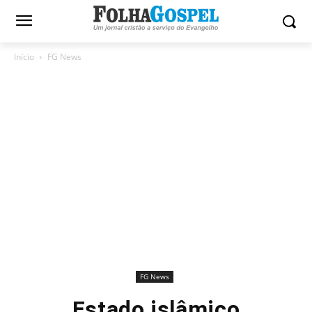
Início
FG News
FG News
Estado islâmico