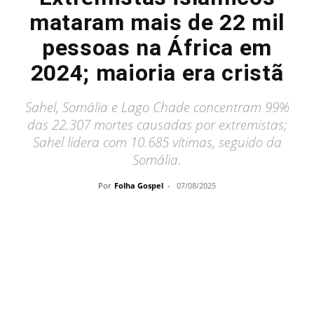
mataram mais de 22 mil
pessoas na África em
2024; maioria era cristã
Sahel, Somália e Lago Chade concentram 99%
das 22.307 mortes causadas por extremistas;
Sahel lidera com 10.685 vítimas, seguido da
Somália.
Por
Folha Gospel
-
07/08/2025