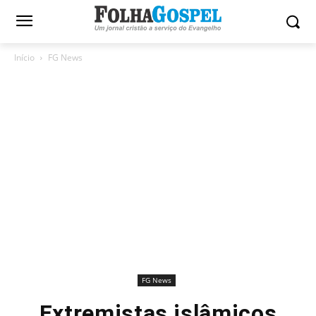
Início
FG News
FG News
Extremistas islâmicos