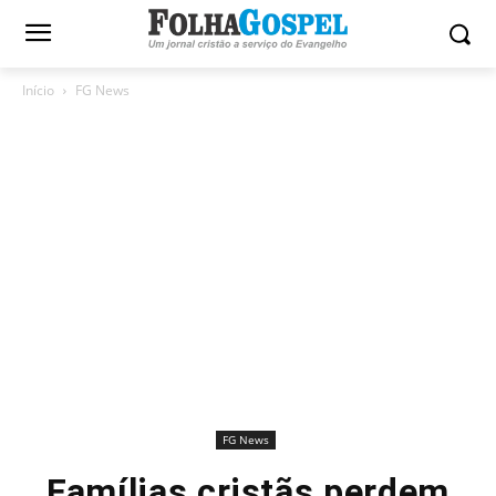
Início
FG News
FG News
Famílias cristãs perdem