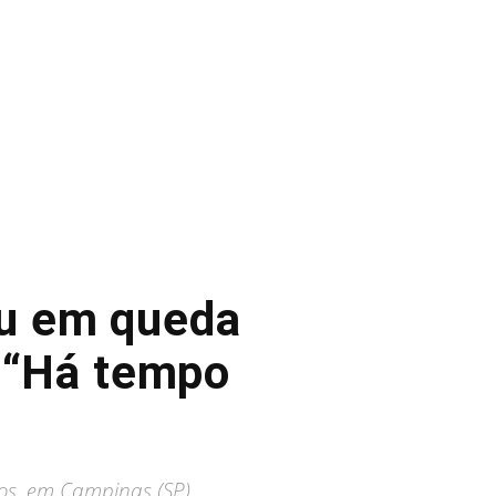
eu em queda
: “Há tempo
nos, em Campinas (SP).