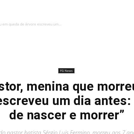
u em queda de árvore escreveu um...
FG News
astor, menina que morr
escreveu um dia antes
de nascer e morrer”
a do pastor batista Sérgio Luis Fermino, morreu aos 7 a