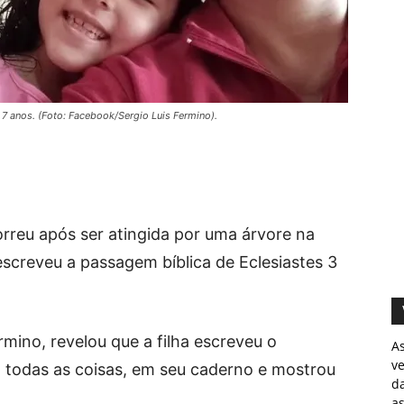
 7 anos. (Foto: Facebook/Sergio Luis Fermino).
orreu após ser atingida por uma árvore na
escreveu a passagem bíblica de Eclesiastes 3
rmino, revelou que a filha escreveu o
A
v
a todas as coisas, em seu caderno e mostrou
d
as