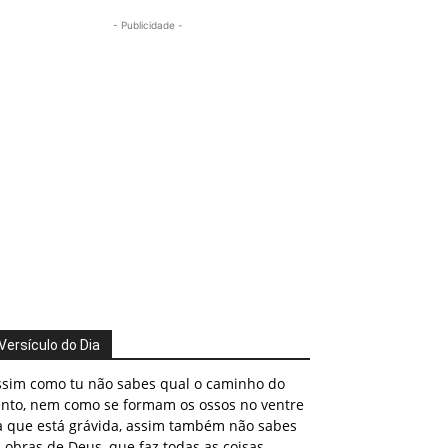
- Publicidade -
Versículo do Dia
ssim como tu não sabes qual o caminho do
ento, nem como se formam os ossos no ventre
a que está grávida, assim também não sabes
 obras de Deus, que faz todas as coisas.