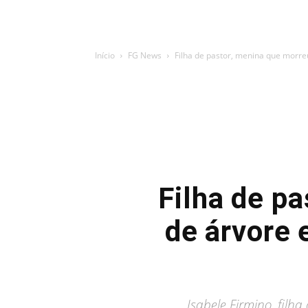
Início
FG News
Filha de pastor, menina que morre
Filha de p
de árvore 
Isabele Firmino, filh