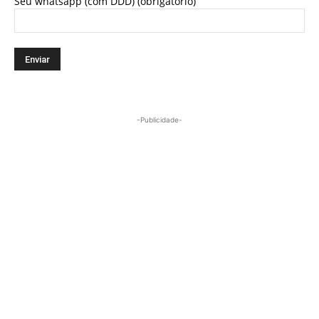
Seu whatsapp (com DDD) (obrigatório)
-Publicidade-