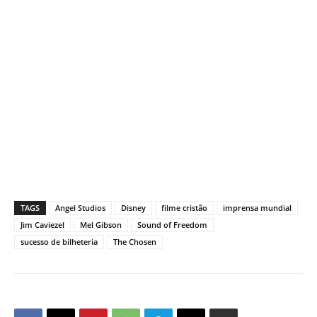
TAGS
Angel Studios
Disney
filme cristão
imprensa mundial
Jim Caviezel
Mel Gibson
Sound of Freedom
sucesso de bilheteria
The Chosen