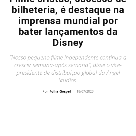
bilheteria, é destaque na
imprensa mundial por
bater lançamentos da
Disney
“Nosso pequeno filme independente continua a
crescer semana-após semana”, disse o vice-
presidente de distribuição global da Angel
Studios.
Por
Folha Gospel
-
18/07/2023