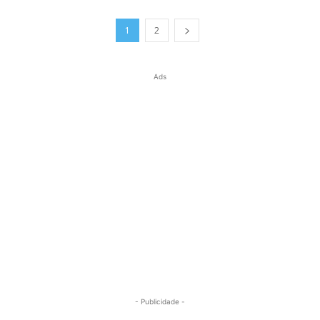
1
2
Ads
- Publicidade -