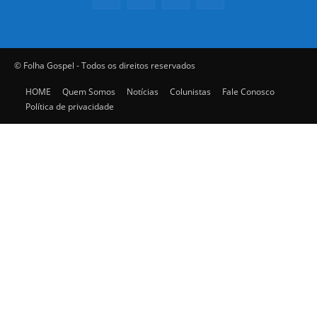
© Folha Gospel - Todos os direitos reservados
HOME
Quem Somos
Notícias
Colunistas
Fale Conosco
Política de privacidade