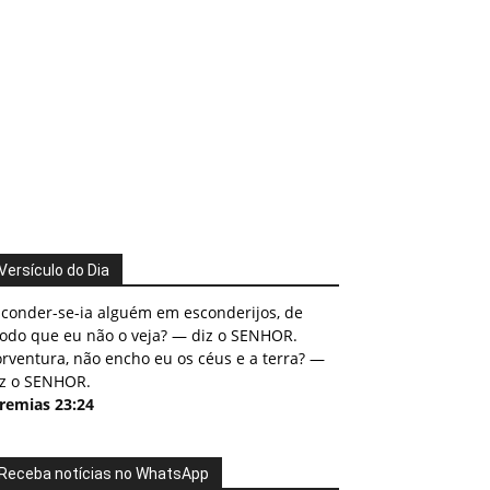
Versículo do Dia
sconder-se-ia alguém em esconderijos, de
odo que eu não o veja? — diz o SENHOR.
rventura, não encho eu os céus e a terra? —
iz o SENHOR.
eremias 23:24
Receba notícias no WhatsApp