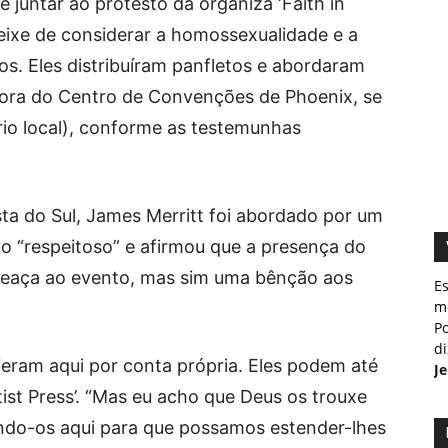
 juntar ao protesto da organiza ‘Faith in
eixe de considerar a homossexualidade e a
s. Eles distribuíram panfletos e abordaram
fora do Centro de Convenções de Phoenix, se
rio local), conforme as testemunhas
ta do Sul, James Merritt foi abordado por um
o “respeitoso” e afirmou que a presença do
eaça ao evento, mas sim uma bênção aos
E
m
Po
d
ieram aqui por conta própria. Eles podem até
J
tist Press’. “Mas eu acho que Deus os trouxe
endo-os aqui para que possamos estender-lhes