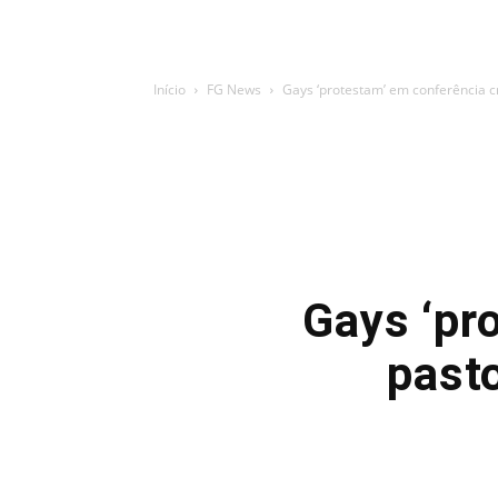
Início
FG News
Gays ‘protestam’ em conferência cr
Gays ‘pr
pasto