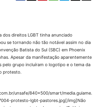
 dos direitos LGBT tinha anunciado
ou se tornando não tão notável assim no dia
onvenção Batista do Sul (SBC) em Phoenix
nhas. Apesar da manifestação aparentemente
os pelo grupo incluíram o logotipo e o tema da
o protesto.
.com.br/unsafe/840×500/smart/media.guiame.
7004-protesto-lgbt-pastores.jpg[/img]Não