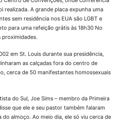
ao Centro de Convenções, onde conferência
oi realizada. A grande placa expunha uma
entes sem residência nos EUA são LGBT e
to para uma refeição grátis às 18h30 No
s proximidades.
002 em St. Louis durante sua presidência,
linharam as calçadas fora do centro de
no, cerca de 50 manifestantes homossexuais
sta do Sul, Joe Sims – membro da Primeira
 disse que ele e seu pastor também falaram
do almoço. Ao meio dia, ele só viu cerca de