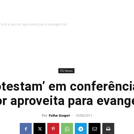
istã e pastor aproveita para evangelizar
FG News
otestam’ em conferência
r aproveita para evang
Por
Folha Gospel
-
16/06/2017