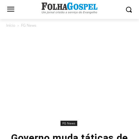
Início
FG News
FG News
Governo muda táticas de