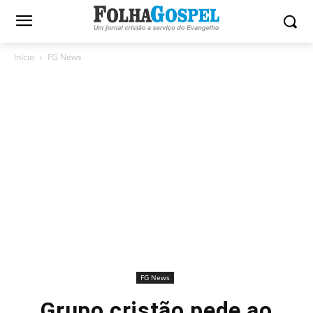
Início
FG News
FG News
Grupo cristão pede ao