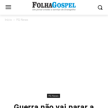
Início
FG News
FG News
Guerra não vai parar a