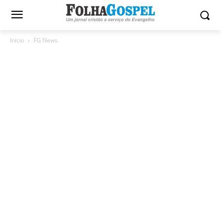
Início
FG News