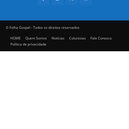
© Folha Gospel - Todos os direitos reservados
HOME
Quem Somos
Notícias
Colunistas
Fale Conosco
Política de privacidade