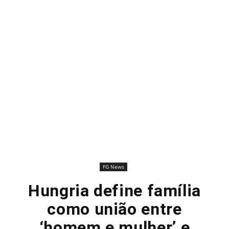
FG News
Hungria define família
como união entre
‘homem e mulher’ e