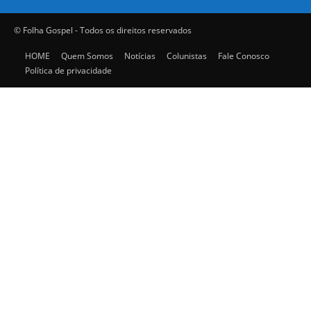
© Folha Gospel - Todos os direitos reservados
HOME
Quem Somos
Notícias
Colunistas
Fale Conosco
Política de privacidade