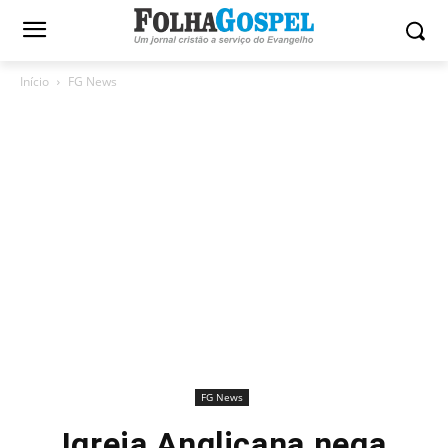
Início
FG News
FG News
Igreja Anglicana nega