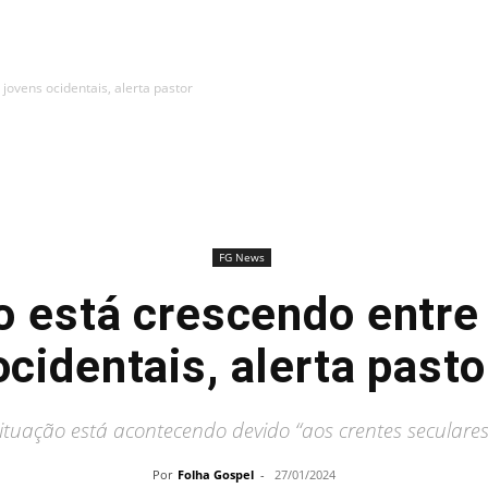
jovens ocidentais, alerta pastor
FG News
 está crescendo entre
ocidentais, alerta pasto
ituação está acontecendo devido “aos crentes seculares
Por
Folha Gospel
-
27/01/2024