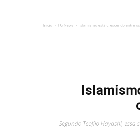
Início
FG News
Islamismo está crescendo entre os 
Islamismo
Segundo Teofilo Hayashi, essa s