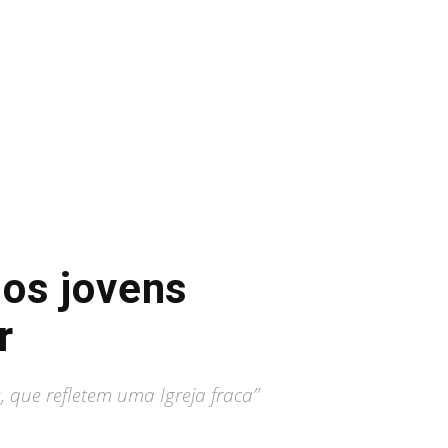
 os jovens
r
, que refletem uma Igreja fraca”