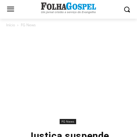
Início
FG News
FG News
Justiça suspende