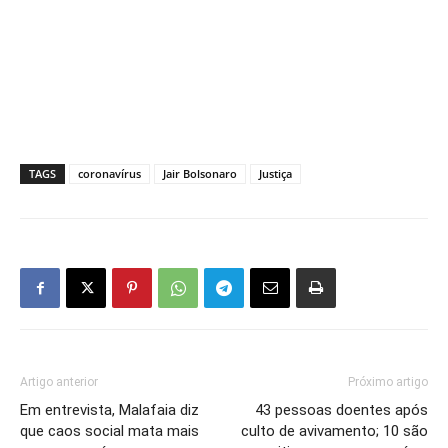
TAGS
coronavírus
Jair Bolsonaro
Justiça
Artigo anterior
Próximo artigo
Em entrevista, Malafaia diz
43 pessoas doentes após
que caos social mata mais
culto de avivamento; 10 são