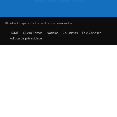
© Folha Gospel - Todos os direitos reservados
HOME
Quem Somos
Notícias
Colunistas
Fale Conosco
Política de privacidade