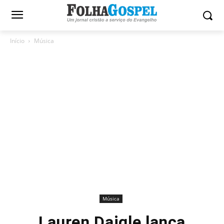
Início
Música
Música
Lauren Daigle lança