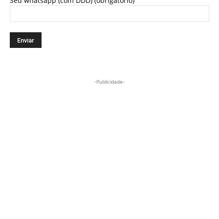
Seu whatsapp (com DDD) (obrigatório)
-Publicidade-