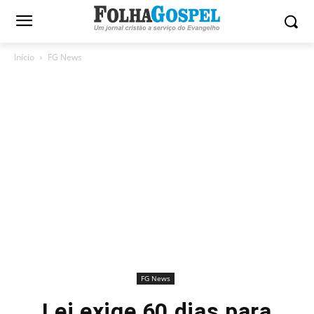
Início
FG News
FG News
Lei exige 60 dias para