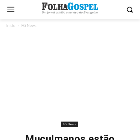
Início
FG News
FG News
Muçulmanos estão