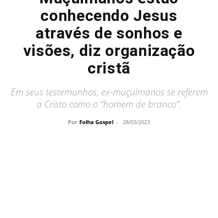
conhecendo Jesus
através de sonhos e
visões, diz organização
cristã
Em seus testemunhos, ex-muçulmanos se referem
a Cristo como o “homem de branco”.
Por
Folha Gospel
-
28/03/2023