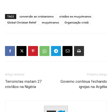
TAGS
conversão ao cristianismo
cristãos ex-muçulmanos
Global Christian Relief
muçulmanos
Organização cristã
Artigo anterior
Próximo artigo
Terroristas matam 27
Governo continua fechando
cristãos na Nigéria
igrejas na Argélia