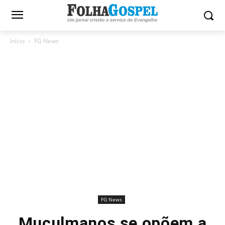
Início
FG News
FG News
Muçulmanos se opõem a