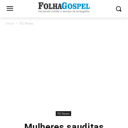
Início
FG News
FG News
Mulheres sauditas