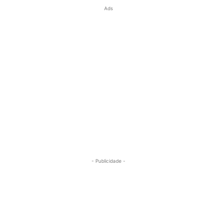
Ads
- Publicidade -